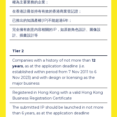
權為主要業務的企業；
在香港註冊並持有有效的香港商業登記證；
已推出的知識產權(IP)不能超過6年；
完全擁有創意内容相關的IP，如原創角色設計、圖像設
計、插畫設計等
Tier 2
Companies with a history of not more than
12
years
, as at the application deadline (i.e.
established within period from 7 Nov 2011 to 6
Nov 2023) and with design or licensing as the
major business
Registered in Hong Kong with a valid Hong Kong
Business Registration Certificate
The submitted IP should be launched in not more
than 6 years, as at the application deadline