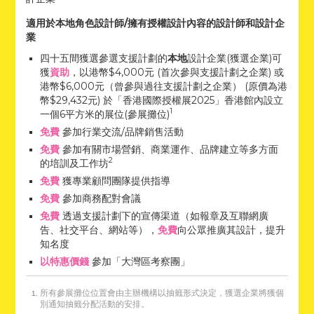
適用於本地角色設計師/擁有授權設計內容的設計師和設計企
業
四十五間獲選參選支援計劃的
本地
設計企業(獲選企業)可
獲
資助
，以港幣$4,000元 (首次參與支援計劃之企業) 或
港幣$6,000元（曾參與過往支援計劃之企業） (原價為港
幣$29,432元) 於「香港國際授權展2025」香港館內設立
1
一個6平方米的展位(參展攤位)
免費
參加行業交流/品牌銷售活動
免費
參加有關市場營銷、商業運作、品牌建立等多方面
2
的培訓及工作坊
免費
獲專業顧問團隊提供指導
免費
參加商務配對會議
免費
透過支援計劃下的宣傳渠道（如報章及互聯網廣
告、社交平台、網站等），
免費
向公眾推廣其設計，提升
知名度
以特惠價錢
參加「大灣區考察團」
所有參展攤位位置會由主辦機構以抽籤形式決定，獲選企業將獲個
別通知抽籤分配活動的安排。