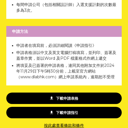
每間申請公司（包括相關設計師）入選支援計劃的次數最
多為3次。
申請方法
申請者在填寫前，必須詳細閱讀《申請指引》
申請表格須以中文及英文電腦打稿填寫，並列印、簽署及
蓋章作實，並以Word 及PDF 檔案格式作網上遞交
將填妥及已簽署的申請表格，連同其他附加文件於2024
年11月29日下午5時30分前，上載至官方網站
（www.dlabhk.com）網上申請系統內，逾期恕不受理
下載申請表格
下載申請指引
按此處查看條款和條件